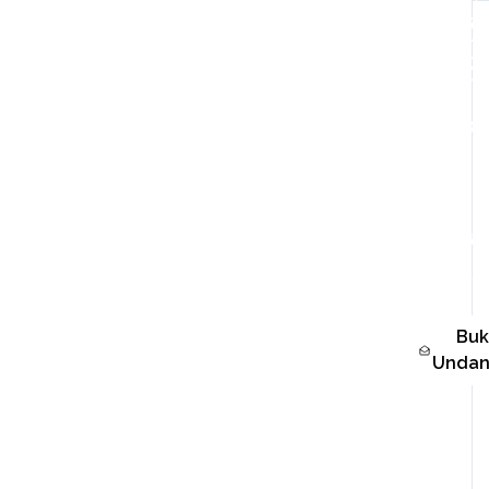
REY
KES
KAMIS,
NOVEMBE
Dear,
N
Tam
You're I
Buk
Unda